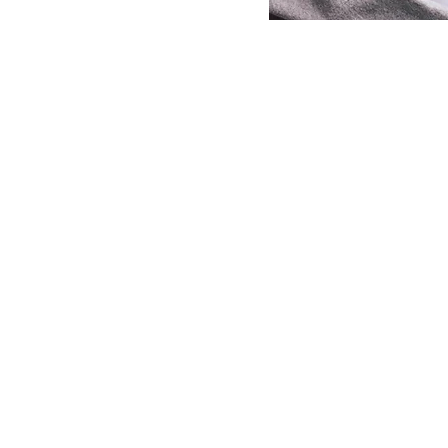
ekte Kombination
fort und ruhiger
au bietet eine
n in
ßen und
e Bedürfnisse von
en und der goldenen
 sind.