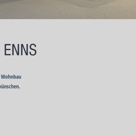
N ENNS
ue Wohnbau
 wünschen.