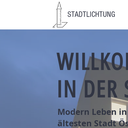
STADTLICHTUNG
WILLK
IN DER
Modern Leben in
ältesten Stadt Ö