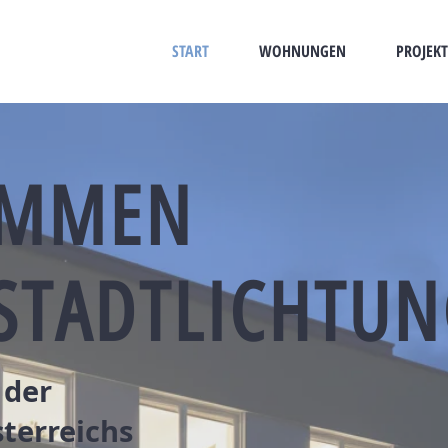
START
WOHNUNGEN
PROJEKT
OMMEN
 STADTLICHTU
 der
sterreichs